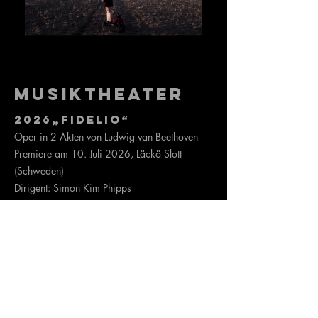
Musiktheater
2026„Fidelio“
Oper in 2 Akten von Ludwig van Beethoven
Premiere am 10. Juli 2026, Läckö Slott
(Schweden)
Dirigent: Simon Kim Phipps
more
2019„Castor&&Pollux“
Multimediales Musiktheaterstück: Konzept,