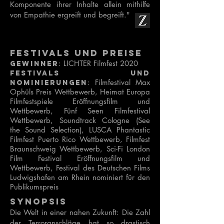
Komponente ihrer Inhalte allein mithilfe
von Empathie ergreift und begreift."
Festivals und Preise
: LICHTER Filmfest 2020
Gewinner
Festivals und
: Filmfestival Max
nominierungen
Ophüls Preis Wettbewerb, Heimat Europa
Filmfestspiele Eröffnungsfilm und
Wettbewerb, Fünf Seen Filmfestival
Wettbewerb, Soundtrack Cologne (See
the Sound Selection), LUSCA Phantastic
Filmfest Puerto Rico Wettbewerb, Filmfest
Braunschweig Wettbewerb, Sci-Fi London
Film Festival
Eröffnungsfilm und
Wettbewerb, Festival des Deutschen Films
Ludwigshafen am Rhein nominiert für den
Publikumspreis
Synopsis
Die Welt in einer nahen Zukunft: Die Zahl
der Terroranschläge hat so drastisch