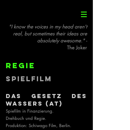
"I know the voices in my head aren't
real, but sometimes their ideas are
absolutely awesome." -
The Joker
Regie
SpielFilm
Das Gesetz des
Wassers (AT)
Spiefilm in Finanzierung.
Drehbuch und Regie.
Produktion: Schiwago Film, Berlin.